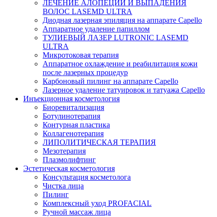
ЛЕЧЕНИЕ АЛОПЕЦИИ И ВЫПАДЕНИЯ
ВОЛОС LASEMD ULTRA
Диодная лазерная эпиляция на аппарате Capello
Аппаратное удаление папиллом
ТУЛИЕВЫЙ ЛАЗЕР LUTRONIC LASEMD
ULTRA
Микротоковая терапия
Аппаратное охлаждение и реабилитация кожи
после лазерных процедур
Карбоновый пилинг на аппарате Capello
Лазерное удаление татуировок и татуажа Capello
Инъекционная косметология
Биоревитализация
Ботулинотерапия
Контурная пластика
Коллагенотерапия
ЛИПОЛИТИЧЕСКАЯ ТЕРАПИЯ
Мезотерапия
Плазмолифтинг
Эстетическая косметология
Консультация косметолога
Чистка лица
Пилинг
Комплексный уход PROFACIAL
Ручной массаж лица