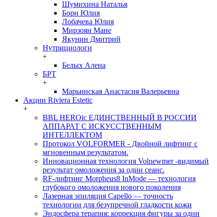
Шумихина Наталья
Борн Юлия
Лобачева Юлия
Мирзоян Мане
Якунин Дмитрий
Нутрициологи
+
Белых Алена
БРТ
+
Марьинская Анастасия Валерьевна
Акции Riviera Estetic
+
BBL HEROic ЕДИНСТВЕННЫЙ В РОССИИ
АППАРАТ С ИСКУССТВЕННЫМ
ИНТЕЛЛЕКТОМ
Протокол VOLFORMER - Двойной лифтинг с
мгновенным результатом.
Инновационная технология Volnewmer -видимый
результат омоложения за один сеанс.
RF-лифтинг Morpheus8 InMode — технология
глубокого омоложения нового поколения
Лазерная эпиляция Capello — точность
технологии для безупречной гладкости кожи
Эндосфера терапия: коррекция фигуры за один