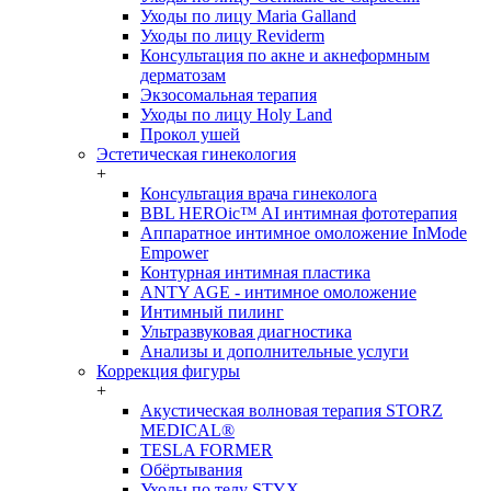
Уходы по лицу Maria Galland
Уходы по лицу Reviderm
Консультация по акне и акнеформным
дерматозам
Экзосомальная терапия
Уходы по лицу Holy Land
Прокол ушей
Эстетическая гинекология
+
Консультация врача гинеколога
BBL HEROic™ AI интимная фототерапия
Аппаратное интимное омоложение InMode
Empower
Контурная интимная пластика
ANTY AGE - интимное омоложение
Интимный пилинг
Ультразвуковая диагностика
Анализы и дополнительные услуги
Коррекция фигуры
+
Акустическая волновая терапия STORZ
MEDICAL®
TESLA FORMER
Обёртывания
Уходы по телу STYX