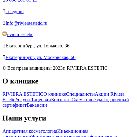

Telegram

Info@rivieraestetic.ru
riviera_estetic

Екатеринбург, ул. Горького, 36

Екатеринбург, ул. Московская, 66
© Все права защищены 2023г. RIVIERA ESTETIC
О клинике
RIVIERA ESTETIC
О клинике
Специалисты
Акции Riviera
Estetic
Услуги
Лицензии
Контакты
Схема проезда
Подарочный
сертификат
Вакансии
Наши услуги
Аппаратная косметология
Инъекционная
косметология
Эстетическая косметология
Эстетическая