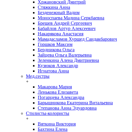
Хржановский Дмитрий
Стяжкина Анна
Безденежный Вадим
Моноспаева Мадина Серкбаевна
Брешев Андрей Сергеевич
Бабайлов Артур Алексеевич
Накарякова Анастасия
Мамадасламов Хуршед Саидакбарович
Горшков Максим
Бердникова Ольга
Зайцева Ольга Валерьевна
Зеленкина Алена Дмитриевна
Кузюков Александр
Игнатова Анна
Мед.сестры
+
Макарова Мария
Ленькова Елизавета
Погарцева Александра
Барышникова Екатерина Витальевна
Степанова Анна Эдуардовна
Стилисты-колористы
+
Вяткина Виктория
Бахтина Елена