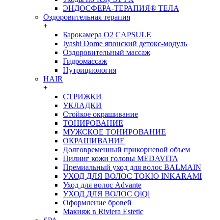
ЭНДОСФЕРА-ТЕРАПИЯ® ТЕЛА
Оздоровительная терапия
+
Барокамера O2 CAPSULE
Iyashi Dome японский детокс-модуль
Оздоровительный массаж
Гидромассаж
Нутрициология
HAIR
+
СТРИЖКИ
УКЛАДКИ
Стойкое окрашивание
ТОНИРОВАНИЕ
МУЖСКОЕ ТОНИРОВАНИЕ
ОКРАШИВАНИЕ
Долговременный прикорневой объем
Пилинг кожи головы MEDAVITA
Премиальный уход для волос BALMAIN
УХОД ДЛЯ ВОЛОС TOKIO INKARAMI
Уход для волос Advante
УХОД ДЛЯ ВОЛОС QiQi
Оформление бровей
Макияж в Riviera Estetic