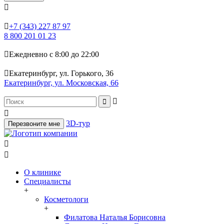


+7 (343) 227 87 97
8 800 201 01 23

Ежедневно с 8:00 до 22:00

Екатеринбург, ул. Горького, 36
Екатеринбург, ул. Московская, 66



3D-тур
Перезвоните мне


О клинике
Специалисты
+
Косметологи
+
Филатова Наталья Борисовна