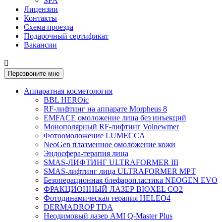
SPA
Лицензии
Контакты
Схема проезда
Подарочный сертификат
Вакансии

Перезвоните мне
Аппаратная косметология
BBL HEROic
RF-лифтинг на аппарате Morpheus 8
EMFACE омоложение лица без инъекций
Монополярный RF-лифтинг Volnewmer
Фотоомоложение LUMECCA
NeoGen плазменное омоложение кожи
Эндосфера-терапия лица
SMAS-ЛИФТИНГ ULTRAFORMER III
SMAS-лифтинг лица ULTRAFORMER MPT
Безоперационная блефаропластика NEOGEN EVO
ФРАКЦИОННЫЙ ЛАЗЕР BIOXEL CO2
Фотодинамическая терапия HELEO4
DERMADROP TDA
Неодимовый лазер AMI Q-Master Plus