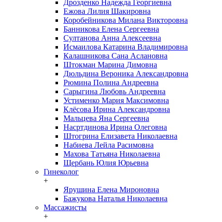
Дрозденко Надежда Георгиевна
Ежова Лилия Шакировна
Коробейникова Милана Викторовна
Банникова Елена Сергеевна
Султанова Анна Алексеевна
Исмаилова Катарина Владимировна
Калашникова Сана Аслановна
Штокман Марина Димовна
Дюльдина Вероника Александровна
Рюмина Полина Андреевна
Сарыгина Любовь Андреевна
Устименко Мария Максимовна
Клёсова Ирина Александровна
Мальцева Яна Сергеевна
Насртдинова Ирина Олеговна
Штогрина Елизавета Николаевна
Набиева Лейла Расимовна
Махова Татьяна Николаевна
Щербань Юлия Юрьевна
Гинеколог
+
Ярушина Елена Мироновна
Бажукова Наталья Николаевна
Массажисты
+