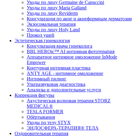
Уходы по лицу Germaine de Capuccini
Уходы по лицу Maria Galland
Уходы по лицу Reviderm
Консультация по акне и акнеформным дерматозам
Экзосомальная терапия
Уходы по лицу Holy Land
Прокол ушей
Эстетическая гинекология
Консультация врача гинеколога
BBL HEROic™ AI интимная фототерапия
Аппаратное интимное омоложение InMode
Empower
Контурная интимная пластика
ANTY AGE - интимное омоложение
Интимный пилинг
Ультразвуковая диагностика
Анализы и дополнительные услуги
Коррекция фигуры
Акустическая волновая терапия STORZ
MEDICAL®
TESLA FORMER
Обёртывания
Уходы по телу STYX
ЭНДОСФЕРА-ТЕРАПИЯ® ТЕЛА
Оздоровительная терапия