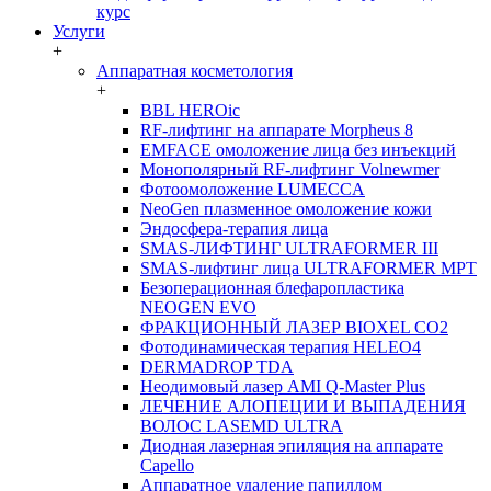
курс
Услуги
+
Аппаратная косметология
+
BBL HEROic
RF-лифтинг на аппарате Morpheus 8
EMFACE омоложение лица без инъекций
Монополярный RF-лифтинг Volnewmer
Фотоомоложение LUMECCA
NeoGen плазменное омоложение кожи
Эндосфера-терапия лица
SMAS-ЛИФТИНГ ULTRAFORMER III
SMAS-лифтинг лица ULTRAFORMER MPT
Безоперационная блефаропластика
NEOGEN EVO
ФРАКЦИОННЫЙ ЛАЗЕР BIOXEL CO2
Фотодинамическая терапия HELEO4
DERMADROP TDA
Неодимовый лазер AMI Q-Master Plus
ЛЕЧЕНИЕ АЛОПЕЦИИ И ВЫПАДЕНИЯ
ВОЛОС LASEMD ULTRA
Диодная лазерная эпиляция на аппарате
Capello
Аппаратное удаление папиллом