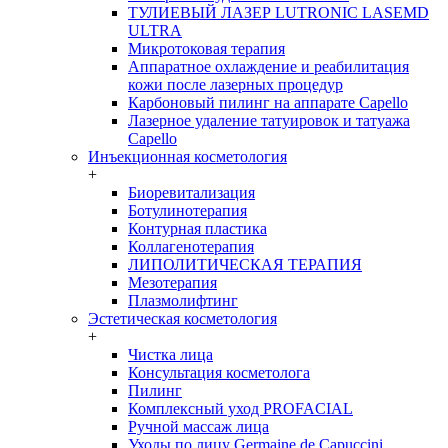
ТУЛИЕВЫЙ ЛАЗЕР LUTRONIC LASEMD
ULTRA
Микротоковая терапия
Аппаратное охлаждение и реабилитация
кожи после лазерных процедур
Карбоновый пилинг на аппарате Capello
Лазерное удаление татуировок и татуажа
Capello
Инъекционная косметология
+
Биоревитализация
Ботулинотерапия
Контурная пластика
Коллагенотерапия
ЛИПОЛИТИЧЕСКАЯ ТЕРАПИЯ
Мезотерапия
Плазмолифтинг
Эстетическая косметология
+
Чистка лица
Консультация косметолога
Пилинг
Комплексный уход PROFACIAL
Ручной массаж лица
Уходы по лицу Germaine de Capuccini