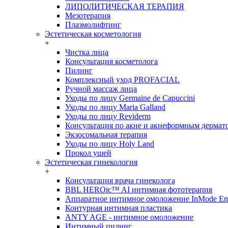
ЛИПОЛИТИЧЕСКАЯ ТЕРАПИЯ
Мезотерапия
Плазмолифтинг
Эстетическая косметология
+
Чистка лица
Консультация косметолога
Пилинг
Комплексный уход PROFACIAL
Ручной массаж лица
Уходы по лицу Germaine de Capuccini
Уходы по лицу Maria Galland
Уходы по лицу Reviderm
Консультация по акне и акнеформным дермат
Экзосомальная терапия
Уходы по лицу Holy Land
Прокол ушей
Эстетическая гинекология
+
Консультация врача гинеколога
BBL HEROic™ AI интимная фототерапия
Аппаратное интимное омоложение InMode E
Контурная интимная пластика
ANTY AGE - интимное омоложение
Интимный пилинг