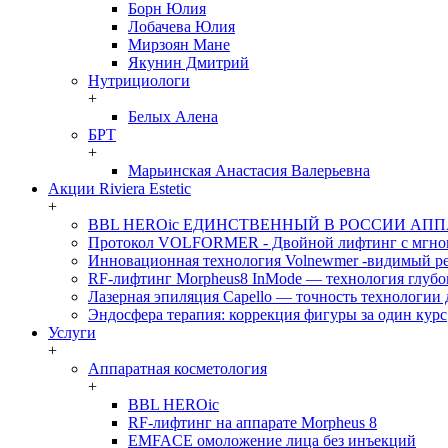
Борн Юлия
Лобачева Юлия
Мирзоян Мане
Якунин Дмитрий
Нутрициологи
+
Белых Алена
БРТ
+
Марьинская Анастасия Валерьевна
Акции Riviera Estetic
+
BBL HEROic ЕДИНСТВЕННЫЙ В РОССИИ АП
Протокол VOLFORMER - Двойной лифтинг с мгнов
Инновационная технология Volnewmer -видимый рез
RF-лифтинг Morpheus8 InMode — технология глубо
Лазерная эпиляция Capello — точность технологии 
Эндосфера терапия: коррекция фигуры за один курс
Услуги
+
Аппаратная косметология
+
BBL HEROic
RF-лифтинг на аппарате Morpheus 8
EMFACE омоложение лица без инъекций