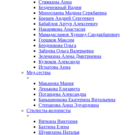
Стяжкина Анна
Безденежный Вадим
Моноспаева Мадина Серкбаевна
Брешев Андрей Сергеевич
Бабайлов Артур Алексеевич
Накарякова Анастасия
Мамадасламов Хуршед Саидакбарович
Горшков Максим
Бердникова Ольга
Зайцева Ольга Валерьевна
Зеленкина Алена Дмитриевна
Кузюков Александр
Игнатова Анна
Мед.сестры
+
Макарова Мария
Ленькова Елизавета
Погарцева Александра
Барышникова Екатерина Витальевна
Степанова Анна Эдуардовна
Стилисты-колористы
+
Вяткина Виктория
Бахтина Елена
Шумихина Наталья