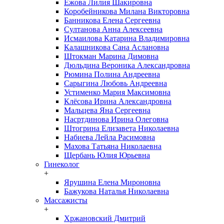
Ежова Лилия Шакировна
Коробейникова Милана Викторовна
Банникова Елена Сергеевна
Султанова Анна Алексеевна
Исмаилова Катарина Владимировна
Калашникова Сана Аслановна
Штокман Марина Димовна
Дюльдина Вероника Александровна
Рюмина Полина Андреевна
Сарыгина Любовь Андреевна
Устименко Мария Максимовна
Клёсова Ирина Александровна
Мальцева Яна Сергеевна
Насртдинова Ирина Олеговна
Штогрина Елизавета Николаевна
Набиева Лейла Расимовна
Махова Татьяна Николаевна
Щербань Юлия Юрьевна
Гинеколог
+
Ярушина Елена Мироновна
Бажукова Наталья Николаевна
Массажисты
+
Хржановский Дмитрий