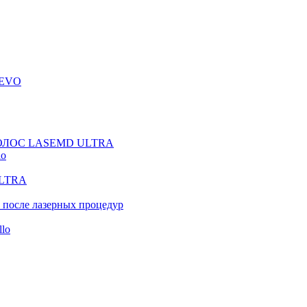
 EVO
ОЛОС LASEMD ULTRA
lo
LTRA
 после лазерных процедур
llo