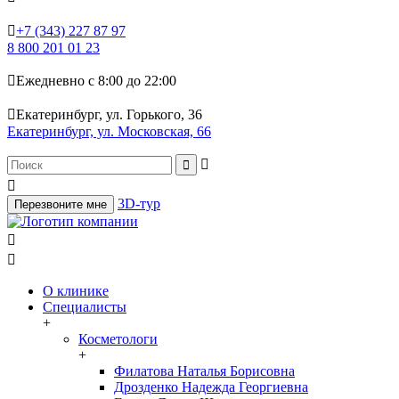

+7 (343) 227 87 97
8 800 201 01 23

Ежедневно с 8:00 до 22:00

Екатеринбург, ул. Горького, 36
Екатеринбург, ул. Московская, 66



3D-тур
Перезвоните мне


О клинике
Специалисты
+
Косметологи
+
Филатова Наталья Борисовна
Дрозденко Надежда Георгиевна