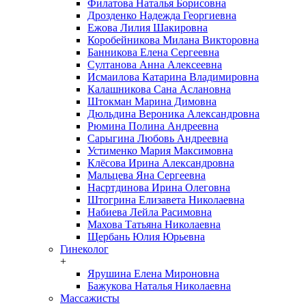
Филатова Наталья Борисовна
Дрозденко Надежда Георгиевна
Ежова Лилия Шакировна
Коробейникова Милана Викторовна
Банникова Елена Сергеевна
Султанова Анна Алексеевна
Исмаилова Катарина Владимировна
Калашникова Сана Аслановна
Штокман Марина Димовна
Дюльдина Вероника Александровна
Рюмина Полина Андреевна
Сарыгина Любовь Андреевна
Устименко Мария Максимовна
Клёсова Ирина Александровна
Мальцева Яна Сергеевна
Насртдинова Ирина Олеговна
Штогрина Елизавета Николаевна
Набиева Лейла Расимовна
Махова Татьяна Николаевна
Щербань Юлия Юрьевна
Гинеколог
+
Ярушина Елена Мироновна
Бажукова Наталья Николаевна
Массажисты