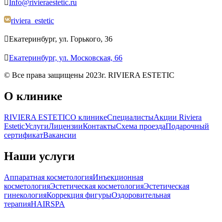

Info@rivieraestetic.ru
riviera_estetic

Екатеринбург, ул. Горького, 36

Екатеринбург, ул. Московская, 66
© Все права защищены 2023г. RIVIERA ESTETIC
О клинике
RIVIERA ESTETIC
О клинике
Специалисты
Акции Riviera
Estetic
Услуги
Лицензии
Контакты
Схема проезда
Подарочный
сертификат
Вакансии
Наши услуги
Аппаратная косметология
Инъекционная
косметология
Эстетическая косметология
Эстетическая
гинекология
Коррекция фигуры
Оздоровительная
терапия
HAIR
SPA
Политика конфиденциальности