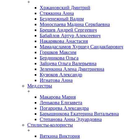
+
Хржановский Дмитрий
Стяжкина Анна
Безденежный Вадим
Моноспаева Мадина Серкбаевна
Брешев Андрей Сергеевич
Бабайлов Артур Алексеевич
Накарякова Анастасия
Мамадасламов Хуршед Саидакбарович
Горшков Максим
Бердникова Ольга
Зайцева Ольга Валерьевна
Зеленкина Алена Дмитриевна
Кузюков Александр
Игнатова Анна
Мед.сестры
+
Макарова Мария
Ленькова Елизавета
Погарцева Александра
Барышникова Екатерина Витальевна
Степанова Анна Эдуардовна
Стилисты-колористы
+
Вяткина Виктория