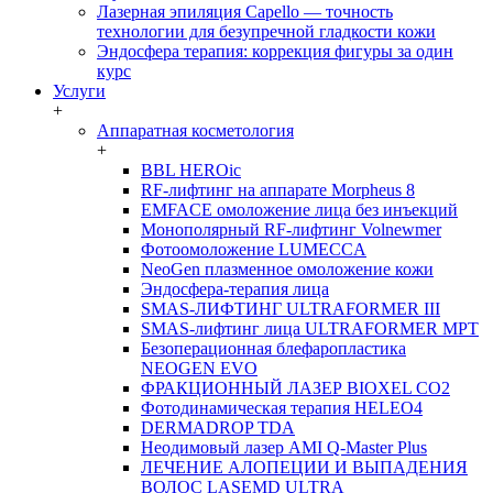
Лазерная эпиляция Capello — точность
технологии для безупречной гладкости кожи
Эндосфера терапия: коррекция фигуры за один
курс
Услуги
+
Аппаратная косметология
+
BBL HEROic
RF-лифтинг на аппарате Morpheus 8
EMFACE омоложение лица без инъекций
Монополярный RF-лифтинг Volnewmer
Фотоомоложение LUMECCA
NeoGen плазменное омоложение кожи
Эндосфера-терапия лица
SMAS-ЛИФТИНГ ULTRAFORMER III
SMAS-лифтинг лица ULTRAFORMER MPT
Безоперационная блефаропластика
NEOGEN EVO
ФРАКЦИОННЫЙ ЛАЗЕР BIOXEL CO2
Фотодинамическая терапия HELEO4
DERMADROP TDA
Неодимовый лазер AMI Q-Master Plus
ЛЕЧЕНИЕ АЛОПЕЦИИ И ВЫПАДЕНИЯ
ВОЛОС LASEMD ULTRA