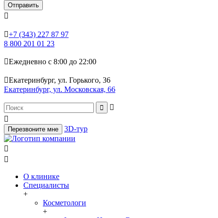
Отправить


+7 (343) 227 87 97
8 800 201 01 23

Ежедневно с 8:00 до 22:00

Екатеринбург, ул. Горького, 36
Екатеринбург, ул. Московская, 66



3D-тур
Перезвоните мне


О клинике
Специалисты
+
Косметологи
+