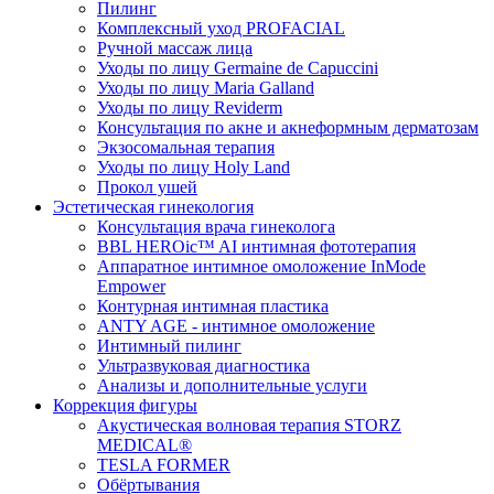
Пилинг
Комплексный уход PROFACIAL
Ручной массаж лица
Уходы по лицу Germaine de Capuccini
Уходы по лицу Maria Galland
Уходы по лицу Reviderm
Консультация по акне и акнеформным дерматозам
Экзосомальная терапия
Уходы по лицу Holy Land
Прокол ушей
Эстетическая гинекология
Консультация врача гинеколога
BBL HEROic™ AI интимная фототерапия
Аппаратное интимное омоложение InMode
Empower
Контурная интимная пластика
ANTY AGE - интимное омоложение
Интимный пилинг
Ультразвуковая диагностика
Анализы и дополнительные услуги
Коррекция фигуры
Акустическая волновая терапия STORZ
MEDICAL®
TESLA FORMER
Обёртывания