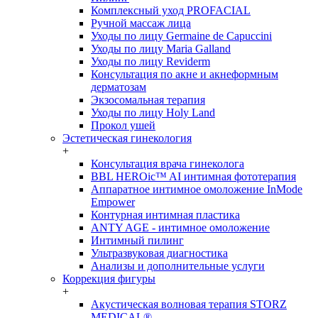
Комплексный уход PROFACIAL
Ручной массаж лица
Уходы по лицу Germaine de Capuccini
Уходы по лицу Maria Galland
Уходы по лицу Reviderm
Консультация по акне и акнеформным
дерматозам
Экзосомальная терапия
Уходы по лицу Holy Land
Прокол ушей
Эстетическая гинекология
+
Консультация врача гинеколога
BBL HEROic™ AI интимная фототерапия
Аппаратное интимное омоложение InMode
Empower
Контурная интимная пластика
ANTY AGE - интимное омоложение
Интимный пилинг
Ультразвуковая диагностика
Анализы и дополнительные услуги
Коррекция фигуры
+
Акустическая волновая терапия STORZ
MEDICAL®