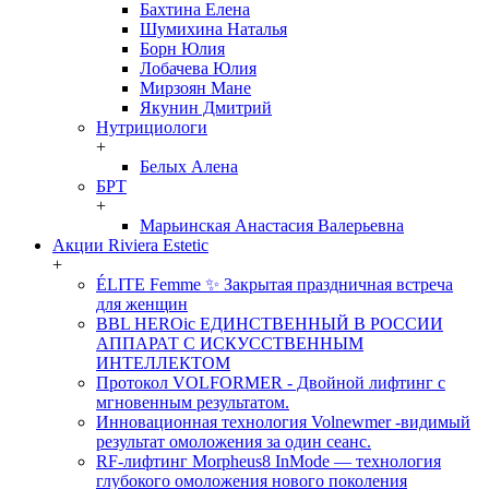
Бахтина Елена
Шумихина Наталья
Борн Юлия
Лобачева Юлия
Мирзоян Мане
Якунин Дмитрий
Нутрициологи
+
Белых Алена
БРТ
+
Марьинская Анастасия Валерьевна
Акции Riviera Estetic
+
ÉLITE Femme ✨ Закрытая праздничная встреча
для женщин
BBL HEROic ЕДИНСТВЕННЫЙ В РОССИИ
АППАРАТ С ИСКУССТВЕННЫМ
ИНТЕЛЛЕКТОМ
Протокол VOLFORMER - Двойной лифтинг с
мгновенным результатом.
Инновационная технология Volnewmer -видимый
результат омоложения за один сеанс.
RF-лифтинг Morpheus8 InMode — технология
глубокого омоложения нового поколения