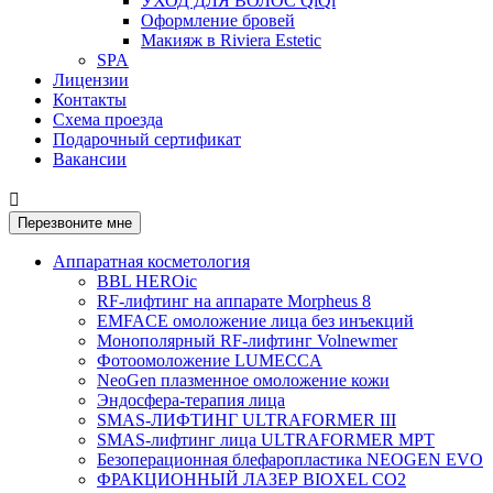
УХОД ДЛЯ ВОЛОС QiQi
Оформление бровей
Макияж в Riviera Estetic
SPA
Лицензии
Контакты
Схема проезда
Подарочный сертификат
Вакансии

Перезвоните мне
Аппаратная косметология
BBL HEROic
RF-лифтинг на аппарате Morpheus 8
EMFACE омоложение лица без инъекций
Монополярный RF-лифтинг Volnewmer
Фотоомоложение LUMECCA
NeoGen плазменное омоложение кожи
Эндосфера-терапия лица
SMAS-ЛИФТИНГ ULTRAFORMER III
SMAS-лифтинг лица ULTRAFORMER MPT
Безоперационная блефаропластика NEOGEN EVO
ФРАКЦИОННЫЙ ЛАЗЕР BIOXEL CO2