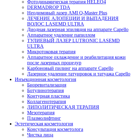
Фотодинамическая терапия HELEO4
DERMADROP TDA
Неодимовый лазер AMI Q-Master Plus
ЛЕЧЕНИЕ АЛОПЕЦИИ И ВЫПАДЕНИЯ
ВОЛОС LASEMD ULTRA
Диодная лазерная эпиляция на аппарате Capello
Аппаратное удаление папиллом
ТУЛИЕВЫЙ ЛАЗЕР LUTRONIC LASEMD
ULTRA
Микротоковая терапия
Аппаратное охлаждение и реабилитация кожи
после лазерных процедур
Карбоновый пилинг на аппарате Capello
Лазерное удаление татуировок и татуажа Capello
Инъекционная косметология
Биоревитализация
Ботулинотерапия
Контурная пластика
Коллагенотерапия
ЛИПОЛИТИЧЕСКАЯ ТЕРАПИЯ
Мезотерапия
Плазмолифтинг
Эстетическая косметология
Консультация косметолога
Чистка лица