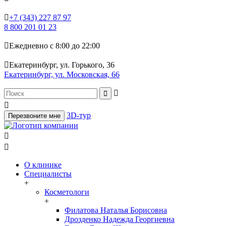

+7 (343) 227 87 97
8 800 201 01 23

Ежедневно с 8:00 до 22:00

Екатеринбург, ул. Горького, 36
Екатеринбург, ул. Московская, 66



3D-тур
Перезвоните мне


О клинике
Специалисты
+
Косметологи
+
Филатова Наталья Борисовна
Дрозденко Надежда Георгиевна