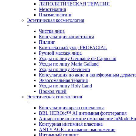
ЛИПОЛИТИЧЕСКАЯ ТЕРАПИЯ
Мезотерапия
Плазмолифтинг
Эстетическая косметология
+
Чистка лица
Консультация косметолога
Пилинг
Комплексный уход PROFACIAL
Ручной массаж лица
Уходы по лицу Germaine de Capuccini
Уходы по лицу Maria Galland
Уходы по лицу Reviderm
Консультация по акне и акнеформным дермат
Экзосомальная терапия
Уходы по лицу Holy Land
Прокол ушей
Эстетическая гинекология
+
Консультация врача гинеколога
BBL HEROic™ AI интимная фототерапия
Аппаратное интимное омоложение InMode E
Контурная интимная пластика
ANTY AGE - интимное омоложение
Интимный пилинг