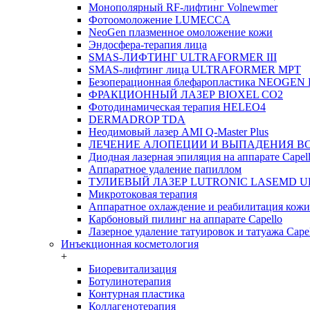
Монополярный RF-лифтинг Volnewmer
Фотоомоложение LUMECCA
NeoGen плазменное омоложение кожи
Эндосфера-терапия лица
SMAS-ЛИФТИНГ ULTRAFORMER III
SMAS-лифтинг лица ULTRAFORMER MPT
Безоперационная блефаропластика NEOGEN
ФРАКЦИОННЫЙ ЛАЗЕР BIOXEL CO2
Фотодинамическая терапия HELEO4
DERMADROP TDA
Неодимовый лазер AMI Q-Master Plus
ЛЕЧЕНИЕ АЛОПЕЦИИ И ВЫПАДЕНИЯ В
Диодная лазерная эпиляция на аппарате Capel
Аппаратное удаление папиллом
ТУЛИЕВЫЙ ЛАЗЕР LUTRONIC LASEMD U
Микротоковая терапия
Аппаратное охлаждение и реабилитация кожи
Карбоновый пилинг на аппарате Capello
Лазерное удаление татуировок и татуажа Cape
Инъекционная косметология
+
Биоревитализация
Ботулинотерапия
Контурная пластика
Коллагенотерапия