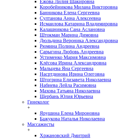
Ежова Лилия Шакировна
Коробейникова Милана Викторовна
Банникова Елена Сергеевна
Султанова Анна Алексеевна
Исмаилова Катарина Владимировна
Калашникова Сана Аслановна
Штокман Марина Димовна
Дюльдина Вероника Александровна
Рюмина Полина Андреевна
Сарыгина Любовь Андреевна
Устименко Мария Максимовна
Клёсова Ирина Александровна
Мальцева Яна Сергеевна
Насртдинова Ирина Олеговна
Штогрина Елизавета Николаевна
Набиева Лейла Расимовна
Махова Татьяна Николаевна
Щербань Юлия Юрьевна
Гинеколог
+
Ярушина Елена Мироновна
Бажукова Наталья Николаевна
Массажисты
+
Хржановский Дмитрий