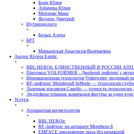
Борн Юлия
Лобачева Юлия
Мирзоян Мане
Якунин Дмитрий
Нутрициологи
+
Белых Алена
БРТ
+
Марьинская Анастасия Валерьевна
Акции Riviera Estetic
+
BBL HEROic ЕДИНСТВЕННЫЙ В РОССИИ АП
Протокол VOLFORMER - Двойной лифтинг с мгнов
Инновационная технология Volnewmer -видимый рез
RF-лифтинг Morpheus8 InMode — технология глубо
Лазерная эпиляция Capello — точность технологии 
Эндосфера терапия: коррекция фигуры за один курс
Услуги
+
Аппаратная косметология
+
BBL HEROic
RF-лифтинг на аппарате Morpheus 8
EMFACE омоложение лица без инъекций