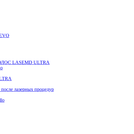
 EVO
ОЛОС LASEMD ULTRA
lo
LTRA
 после лазерных процедур
llo