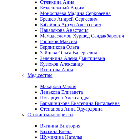
Стяжкина Анна
Безденежный Вадим
Моноспаева Мадина Серкбаевна
Брешев Андрей Сергеевич
Бабайлов Артур Алексеевич
Накарякова Анастасия
Мамадасламов Хуршед Саидакбарович
Горшков Максим
Бердникова Ольга
Зайцева Ольга Валерьевна
Зеленкина Алена Дмитриевна
Кузюков Александр
Игнатова Анна
Мед.сестры
+
Макарова Мария
Ленькова Елизавета
Погарцева Александра
Барышникова Екатерина Витальевна
Степанова Анна Эдуардовна
Стилисты-колористы
+
Вяткина Виктория
Бахтина Елена
Шумихина Наталья