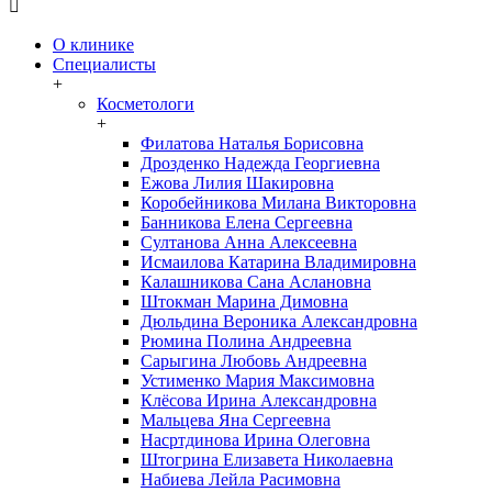

О клинике
Специалисты
+
Косметологи
+
Филатова Наталья Борисовна
Дрозденко Надежда Георгиевна
Ежова Лилия Шакировна
Коробейникова Милана Викторовна
Банникова Елена Сергеевна
Султанова Анна Алексеевна
Исмаилова Катарина Владимировна
Калашникова Сана Аслановна
Штокман Марина Димовна
Дюльдина Вероника Александровна
Рюмина Полина Андреевна
Сарыгина Любовь Андреевна
Устименко Мария Максимовна
Клёсова Ирина Александровна
Мальцева Яна Сергеевна
Насртдинова Ирина Олеговна
Штогрина Елизавета Николаевна
Набиева Лейла Расимовна