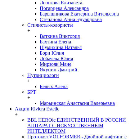
Ленькова Елизавета
Погарцева Александра
Барышникова Екатерина Витальевна
Степанова Анна Эдуардовна
Стилисты-колористы
+
Вяткина Виктория
Бахтина Елена
Шумихина Наталья
Борн Юлия
Лобачева Юлия
Мирзоян Мане
Якунин Дмитрий
Нутрициологи
+
Белых Алена
БРТ
+
Марьинская Анастасия Валерьевна
Акции Riviera Estetic
+
BBL HEROic ЕДИНСТВЕННЫЙ В РОССИИ
АППАРАТ С ИСКУССТВЕННЫМ
ИНТЕЛЛЕКТОМ
Протокол VOLFORMER - Двойной лифтинг с