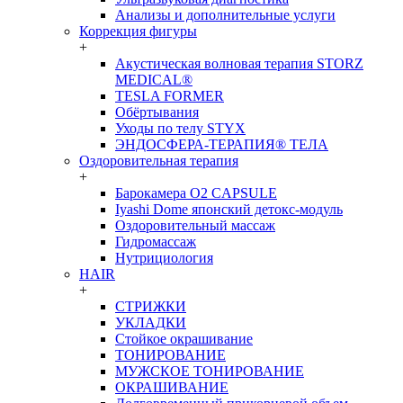
Анализы и дополнительные услуги
Коррекция фигуры
+
Акустическая волновая терапия STORZ
MEDICAL®
TESLA FORMER
Обёртывания
Уходы по телу STYX
ЭНДОСФЕРА-ТЕРАПИЯ® ТЕЛА
Оздоровительная терапия
+
Барокамера O2 CAPSULE
Iyashi Dome японский детокс-модуль
Оздоровительный массаж
Гидромассаж
Нутрициология
HAIR
+
СТРИЖКИ
УКЛАДКИ
Стойкое окрашивание
ТОНИРОВАНИЕ
МУЖСКОЕ ТОНИРОВАНИЕ
ОКРАШИВАНИЕ