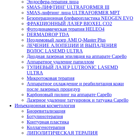
Эндосфера-терапия лица
SMAS-ЛИФТИНГ ULTRAFORMER III
SMAS-лифтинг лица ULTRAFORMER MPT
Безоперационная блефаропластика NEOGEN EVO
ФРАКЦИОННЫЙ ЛАЗЕР BIOXEL CO2
Фотодинамическая терапия HELEO4
DERMADROP TDA
Неодимовый лазер AMI Q-Master Plus
ЛЕЧЕНИЕ АЛОПЕЦИИ И ВЫПАДЕНИЯ
ВОЛОС LASEMD ULTRA
Диодная лазерная эпиляция на аппарате Capello
Аппаратное удаление папиллом
ТУЛИЕВЫЙ ЛАЗЕР LUTRONIC LASEMD
ULTRA
Микротоковая терапия
Аппаратное охлаждение и реабилитация кожи
после лазерных процедур
Карбоновый пилинг на аппарате Capello
Лазерное удаление татуировок и татуажа Capello
Инъекционная косметология
Биоревитализация
Ботулинотерапия
Контурная пластика
Коллагенотерапия
ЛИПОЛИТИЧЕСКАЯ ТЕРАПИЯ