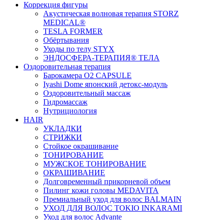
Коррекция фигуры
Акустическая волновая терапия STORZ
MEDICAL®
TESLA FORMER
Обёртывания
Уходы по телу STYX
ЭНДОСФЕРА-ТЕРАПИЯ® ТЕЛА
Оздоровительная терапия
Барокамера O2 CAPSULE
Iyashi Dome японский детокс-модуль
Оздоровительный массаж
Гидромассаж
Нутрициология
HAIR
УКЛАДКИ
СТРИЖКИ
Стойкое окрашивание
ТОНИРОВАНИЕ
МУЖСКОЕ ТОНИРОВАНИЕ
ОКРАШИВАНИЕ
Долговременный прикорневой объем
Пилинг кожи головы MEDAVITA
Премиальный уход для волос BALMAIN
УХОД ДЛЯ ВОЛОС TOKIO INKARAMI
Уход для волос Advante