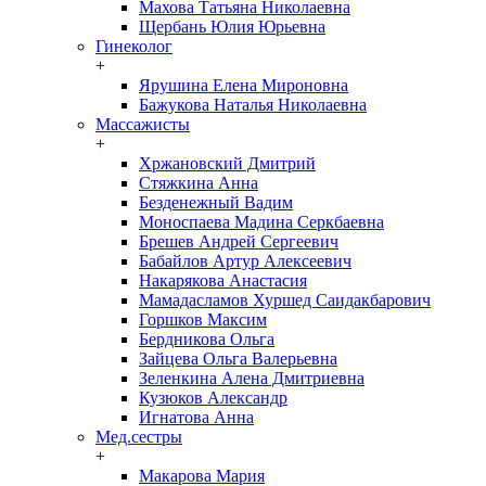
Махова Татьяна Николаевна
Щербань Юлия Юрьевна
Гинеколог
+
Ярушина Елена Мироновна
Бажукова Наталья Николаевна
Массажисты
+
Хржановский Дмитрий
Стяжкина Анна
Безденежный Вадим
Моноспаева Мадина Серкбаевна
Брешев Андрей Сергеевич
Бабайлов Артур Алексеевич
Накарякова Анастасия
Мамадасламов Хуршед Саидакбарович
Горшков Максим
Бердникова Ольга
Зайцева Ольга Валерьевна
Зеленкина Алена Дмитриевна
Кузюков Александр
Игнатова Анна
Мед.сестры
+
Макарова Мария