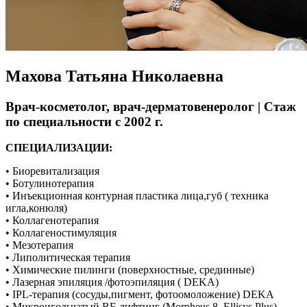
Махова Татьяна Николаевна
Врач-косметолог, врач-дерматовенеролог | Стаж
по специальности с 2002 г.
СПЕЦИАЛИЗАЦИИ:
•⁠⁠ Биоревитализация
•⁠⁠ Ботулинотерапия
•⁠⁠ Инъекционная контурная пластика лица,губ ( техника
игла,конюля)
•⁠⁠ Коллагенотерапия
•⁠⁠ Коллагеностимуляция
•⁠⁠ Мезотерапия
•⁠⁠ Липолитическая терапия
•⁠⁠ Химические пилинги (поверхностные, срединные)
•⁠⁠ Лазерная эпиляция /фотоэпиляция ( DEKA)
•⁠⁠ IPL-терапия (сосуды,пигмент, фотоомоложение) DEKA
•⁠⁠ Микроигольчатый RF-лифтинг (Morpheus 8, Ellisys Plus)