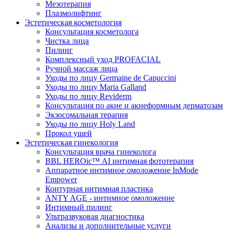
Мезотерапия
Плазмолифтинг
Эстетическая косметология
Консультация косметолога
Чистка лица
Пилинг
Комплексный уход PROFACIAL
Ручной массаж лица
Уходы по лицу Germaine de Capuccini
Уходы по лицу Maria Galland
Уходы по лицу Reviderm
Консультация по акне и акнеформным дерматозам
Экзосомальная терапия
Уходы по лицу Holy Land
Прокол ушей
Эстетическая гинекология
Консультация врача гинеколога
BBL HEROic™ AI интимная фототерапия
Аппаратное интимное омоложение InMode
Empower
Контурная интимная пластика
ANTY AGE - интимное омоложение
Интимный пилинг
Ультразвуковая диагностика
Анализы и дополнительные услуги