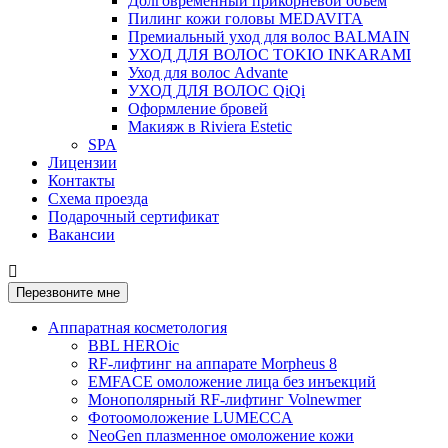
Долговременный прикорневой объем
Пилинг кожи головы MEDAVITA
Премиальный уход для волос BALMAIN
УХОД ДЛЯ ВОЛОС TOKIO INKARAMI
Уход для волос Advante
УХОД ДЛЯ ВОЛОС QiQi
Оформление бровей
Макияж в Riviera Estetic
SPA
Лицензии
Контакты
Схема проезда
Подарочный сертификат
Вакансии

Перезвоните мне
Аппаратная косметология
BBL HEROic
RF-лифтинг на аппарате Morpheus 8
EMFACE омоложение лица без инъекций
Монополярный RF-лифтинг Volnewmer
Фотоомоложение LUMECCA
NeoGen плазменное омоложение кожи