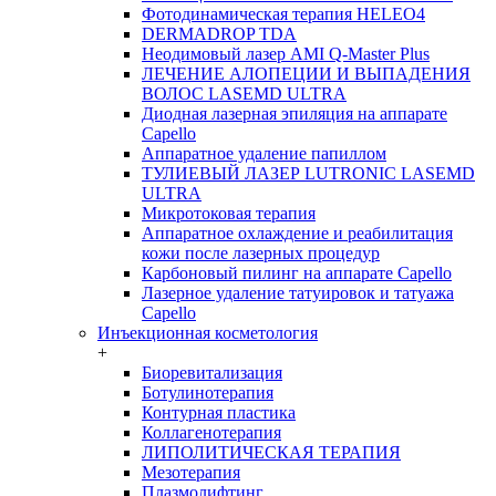
Фотодинамическая терапия HELEO4
DERMADROP TDA
Неодимовый лазер AMI Q-Master Plus
ЛЕЧЕНИЕ АЛОПЕЦИИ И ВЫПАДЕНИЯ
ВОЛОС LASEMD ULTRA
Диодная лазерная эпиляция на аппарате
Capello
Аппаратное удаление папиллом
ТУЛИЕВЫЙ ЛАЗЕР LUTRONIC LASEMD
ULTRA
Микротоковая терапия
Аппаратное охлаждение и реабилитация
кожи после лазерных процедур
Карбоновый пилинг на аппарате Capello
Лазерное удаление татуировок и татуажа
Capello
Инъекционная косметология
+
Биоревитализация
Ботулинотерапия
Контурная пластика
Коллагенотерапия
ЛИПОЛИТИЧЕСКАЯ ТЕРАПИЯ
Мезотерапия
Плазмолифтинг