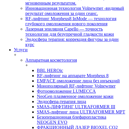
мгновенным результатом.
Инновационная технология Volnewmer -видимый
результат омоложения за один сеанс.
RF-лифтинг Morpheus8 InMode — технология
глубокого омоложения нового поколения
Лазерная эпиляция Capello — точность
технологии для безупречной гладкости кожи
Эндосфера терапия: коррекция фигуры за один
курс
Услуги
+
Аппаратная косметология
+
BBL HEROic
RF-лифтинг на аппарате Morpheus 8
EMFACE омоложение лица без инъекций
Монополярный RF-лифтинг Volnewmer
Фотоомоложение LUMECCA
NeoGen плазменное омоложение кожи
Эндосфера-терапия лица
SMAS-ЛИФТИНГ ULTRAFORMER III
SMAS-лифтинг лица ULTRAFORMER MPT
Безоперационная блефаропластика
NEOGEN EVO
ФРАКЦИОННЫЙ ЛАЗЕР BIOXEL CO2