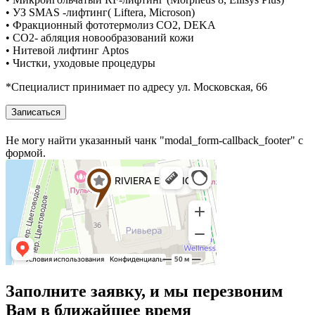
•⁠⁠ УЗ SMAS -лифтинг( Liftera, Microson)
•⁠⁠ Фракционный фототермолиз CO2, DEKA
•⁠⁠ CO2- абляция новообразований кожи
•⁠⁠ Нитевой лифтинг Aptos
•⁠⁠ Чистки, уходовые процедуры
*Специалист принимает по адресу ул. Московская, 66
Записаться
Не могу найти указанный чанк "modal_form-callback_footer" с
формой.
Заполните заявку, и мы перезвоним
Вам в ближайшее время