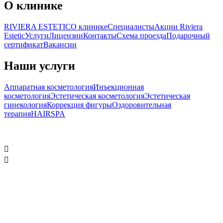
О клинике
RIVIERA ESTETIC
О клинике
Специалисты
Акции Riviera
Estetic
Услуги
Лицензии
Контакты
Схема проезда
Подарочный
сертификат
Вакансии
Наши услуги
Аппаратная косметология
Инъекционная
косметология
Эстетическая косметология
Эстетическая
гинекология
Коррекция фигуры
Оздоровительная
терапия
HAIR
SPA
Политика конфиденциальности

