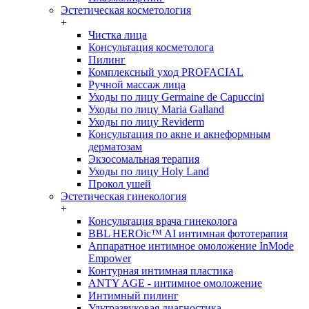
Эстетическая косметология
+
Чистка лица
Консультация косметолога
Пилинг
Комплексный уход PROFACIAL
Ручной массаж лица
Уходы по лицу Germaine de Capuccini
Уходы по лицу Maria Galland
Уходы по лицу Reviderm
Консультация по акне и акнеформным
дерматозам
Экзосомальная терапия
Уходы по лицу Holy Land
Прокол ушей
Эстетическая гинекология
+
Консультация врача гинеколога
BBL HEROic™ AI интимная фототерапия
Аппаратное интимное омоложение InMode
Empower
Контурная интимная пластика
ANTY AGE - интимное омоложение
Интимный пилинг
Ультразвуковая диагностика